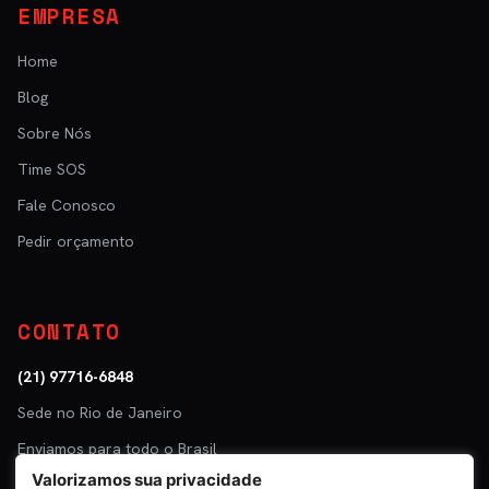
EMPRESA
Home
Blog
Sobre Nós
Time SOS
Fale Conosco
Pedir orçamento
CONTATO
(21) 97716-6848
Sede no Rio de Janeiro
Enviamos para todo o Brasil
Valorizamos sua privacidade
Parceiro: Tuper · Mastra