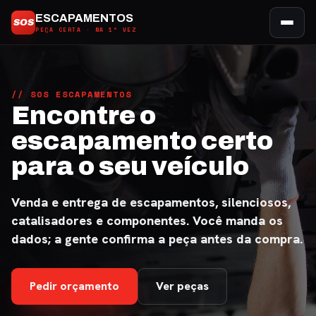
Ir
ESCAPAMENTOS
SOS
para
PEÇA CERTA · NA 1ª VEZ
o
conteúdo
// SOS ESCAPAMENTOS
Encontre o
escapamento certo
para o seu veículo
Venda e entrega de escapamentos, silenciosos,
catalisadores e componentes. Você manda os
dados; a gente confirma a peça antes da compra.
Pedir orçamento
Ver peças