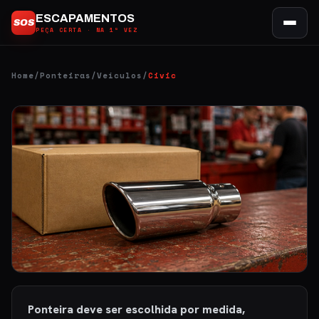
Ir
ESCAPAMENTOS
SOS
para
PEÇA CERTA · NA 1ª VEZ
o
conteúdo
Home
/
Ponteiras
/
Veículos
/
Civic
Ponteira deve ser escolhida por medida,