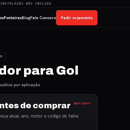
 INSTALAÇÃO NÃO INCLUSA
os
Ponteiras
Blog
Fale Conosco
Pedir orçamento
OR
dor para Gol
sultiva por aplicação
ntes de comprar
WHATSAPP
peça atual, ano, motor e código de falha