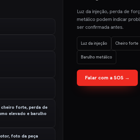
Luz da injeção, perda de for
metálico podem indicar prob
ser confirmada antes.
Luz da injeção
Cheiro forte
Barulho metálico
Falar com a SOS →
 cheiro forte, perda de
umo elevado e barulho
otor, foto da peça