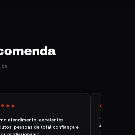
recomenda
 de
★★★★
★★★★★
imo atendimento, excelentes
“A empresa é sé
utos, pessoas de total confiança e
foi entregue pr
os profissionais.”