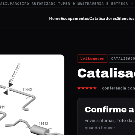
RASIL
PARCEIRO AUTORIZADO TUPER & MASTRA
VENDA E ENTREGA —
Home
Escapamentos
Catalisadores
Silencios
Volkswagen
CATALISAD
Catalisa
★★★★★
· conferência con
Confirme a
Envie sintomas, foto da 
quando houver.