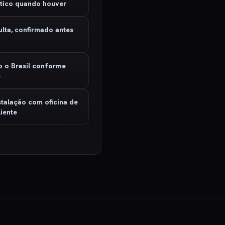
stico quando houver
ulta, confirmado antes
o
o o Brasil conforme
e
stalação com oficina de
iente