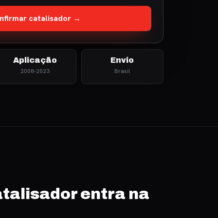
nfirmar catalisador →
Aplicação
Envio
2008-2023
Brasil
talisador entra na