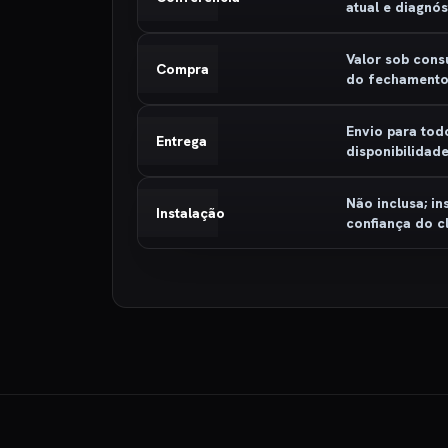
atual e diagnó
Valor sob cons
Compra
do fechament
Envio para tod
Entrega
disponibilidad
Não inclusa; in
Instalação
confiança do cl