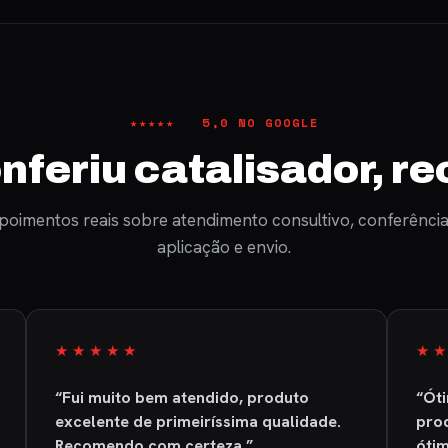
★★★★★ 5,0 NO GOOGLE
feriu catalisador, 
poimentos reais sobre atendimento consultivo, conferência
aplicação e envio.
★★★★★
★
“Fui muito bem atendido, produto
“Ót
excelente de primeiríssima qualidade.
prod
Recomendo com certeza.”
ótim