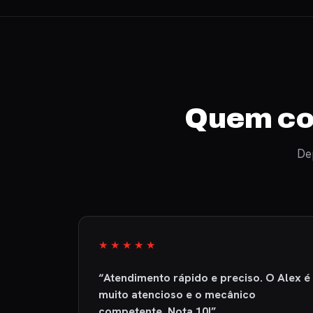
Quem con
De
★★★★★
de
“Atendimento rápido e preciso. O Alex é
que
muito atencioso e o mecânico
ndico sem
competente. Nota 10!”