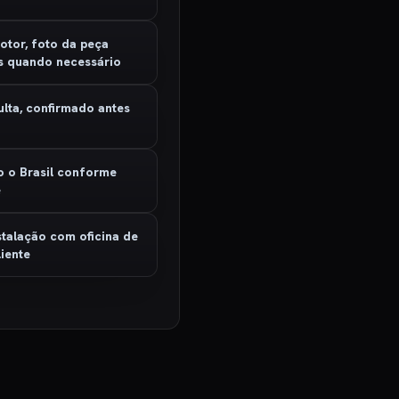
otor, foto da peça
s quando necessário
ulta, confirmado antes
o
o o Brasil conforme
e
stalação com oficina de
iente