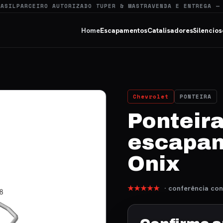
RASIL
PARCEIRO AUTORIZADO TUPER & MASTRA
VENDA E ENTREGA —
Home
Escapamentos
Catalisadores
Silencios
Chevrolet
PONTEIRA
Ponteira
escapam
Onix
★★★★★
· conferência con