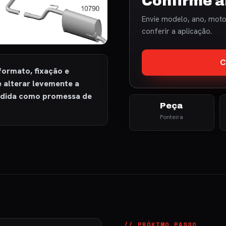
Confirme a
Envie modelo, ano, motor
conferir a aplicação.
C
formato, fixação e
e alterar levemente a
ndida como promessa de
Peça
Ponteira
// PRÓXIMO PASSO