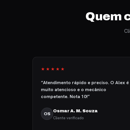
Quem c
Cl
★★★★★
de
“Atendimento rápido e preciso. O Alex é
que
muito atencioso e o mecânico
ndico sem
competente. Nota 10!”
Osmar A. M. Souza
OS
Cliente verificado