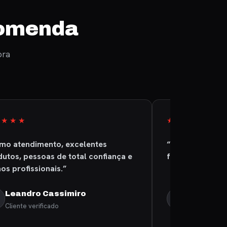
comenda
pra
★★★★
★★★★★
imo atendimento, excelentes
“A empresa é sé
utos, pessoas de total confiança e
foi entregue pr
os profissionais.”
Leandro Cassimiro
Claudio R
CS
Cliente verificado
Cliente verif