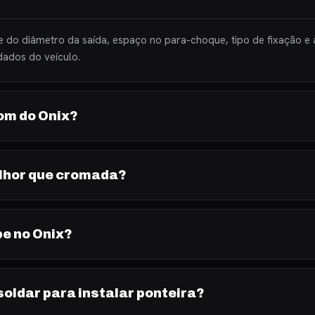
 do diâmetro da saída, espaço no para-choque, tipo de fixação e
ados do veículo.
om do Onix?
elhor que cromada?
be no Onix?
soldar para instalar ponteira?