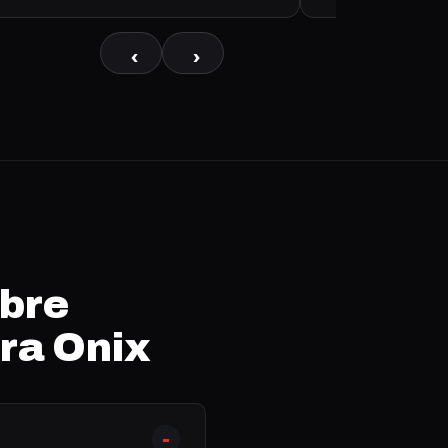
‹
›
obre
ra Onix