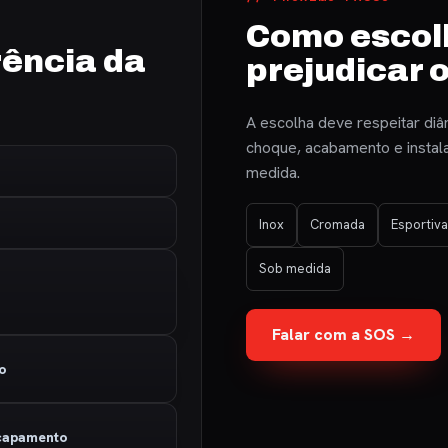
Como escol
ência da
prejudicar 
A escolha deve respeitar diâm
choque, acabamento e instala
medida.
Inox
Cromada
Esportiva
Sob medida
Falar com a SOS →
bo
scapamento