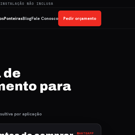
 INSTALAÇÃO NÃO INCLUSA
os
Ponteiras
Blog
Fale Conosco
Pedir orçamento
 de
ento para
sultiva por aplicação
WHATSAPP