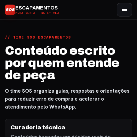
Ir
ESCAPAMENTOS
SOS
para
PEÇA CERTA · NA 1ª VEZ
o
conteúdo
// TIME SOS ESCAPAMENTOS
Conteúdo escrito
por quem entende
de peça
O time SOS organiza guias, respostas e orientações
para reduzir erro de compra e acelerar o
atendimento pelo WhatsApp.
Curadoria técnica
Conteúdos baseados em dúvidas reais de