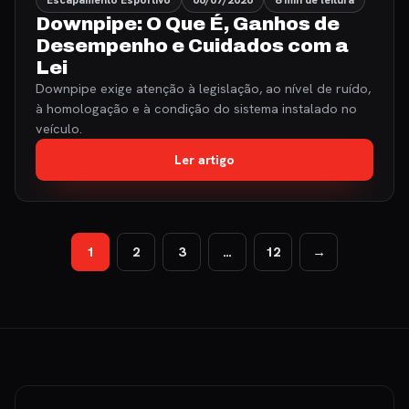
Escapamento Esportivo
06/07/2026
8 min de leitura
Downpipe: O Que É, Ganhos de
Desempenho e Cuidados com a
Lei
Downpipe exige atenção à legislação, ao nível de ruído,
à homologação e à condição do sistema instalado no
veículo.
Ler artigo
1
2
3
…
12
→