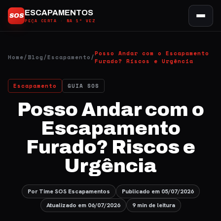
Ir
ESCAPAMENTOS
SOS
para
PEÇA CERTA · NA 1ª VEZ
o
conteúdo
Posso Andar com o Escapamento
Home
/
Blog
/
Escapamento
/
Furado? Riscos e Urgência
Escapamento
GUIA SOS
Posso Andar com o
Escapamento
Furado? Riscos e
Urgência
Por Time SOS Escapamentos
Publicado em 05/07/2026
Atualizado em 06/07/2026
9 min de leitura