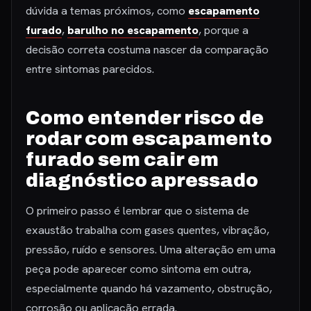
dúvida a temas próximos, como
escapamento
furado
,
barulho no escapamento
, porque a
decisão correta costuma nascer da comparação
entre sintomas parecidos.
Como entender risco de
rodar com escapamento
furado sem cair em
diagnóstico apressado
O primeiro passo é lembrar que o sistema de
exaustão trabalha com gases quentes, vibração,
pressão, ruído e sensores. Uma alteração em uma
peça pode aparecer como sintoma em outra,
especialmente quando há vazamento, obstrução,
corrosão ou aplicação errada.