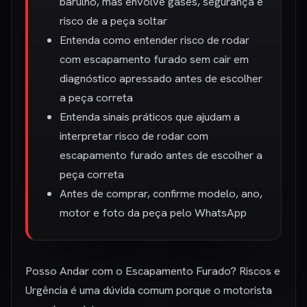
barulho, mas envolve gases, segurança e
risco de a peça soltar
Entenda como entender risco de rodar
com escapamento furado sem cair em
diagnóstico apressado antes de escolher
a peça correta
Entenda sinais práticos que ajudam a
interpretar risco de rodar com
escapamento furado antes de escolher a
peça correta
Antes de comprar, confirme modelo, ano,
motor e foto da peça pelo WhatsApp
Posso Andar com o Escapamento Furado? Riscos e
Urgência é uma dúvida comum porque o motorista