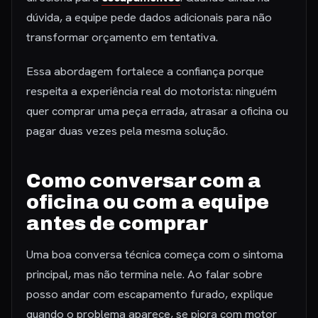
dúvida, a equipe pede dados adicionais para não
transformar orçamento em tentativa.
Essa abordagem fortalece a confiança porque
respeita a experiência real do motorista: ninguém
quer comprar uma peça errada, atrasar a oficina ou
pagar duas vezes pela mesma solução.
Como conversar com a
oficina ou com a equipe
antes de comprar
Uma boa conversa técnica começa com o sintoma
principal, mas não termina nele. Ao falar sobre
posso andar com escapamento furado, explique
quando o problema aparece, se piora com motor