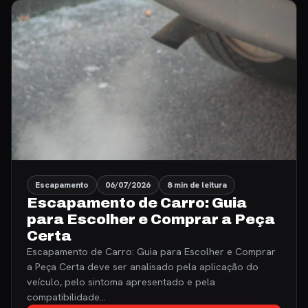
Escapamento
06/07/2026
8 min de leitura
Escapamento de Carro: Guia
para Escolher e Comprar a Peça
Certa
Escapamento de Carro: Guia para Escolher e Comprar
a Peça Certa deve ser analisado pela aplicação do
veículo, pelo sintoma apresentado e pela
compatibilidade…