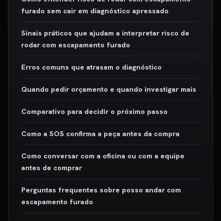
furado sem cair em diagnóstico apressado
Sinais práticos que ajudam a interpretar risco de
rodar com escapamento furado
Erros comuns que atrasam o diagnóstico
Quando pedir orçamento e quando investigar mais
Comparativo para decidir o próximo passo
Como a SOS confirma a peça antes da compra
Como conversar com a oficina ou com a equipe
antes de comprar
Perguntas frequentes sobre posso andar com
escapamento furado