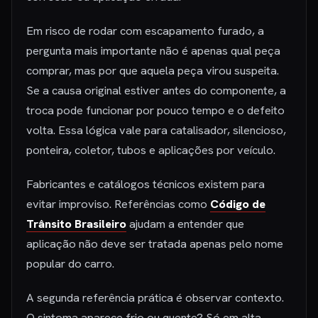
Em risco de rodar com escapamento furado, a
pergunta mais importante não é apenas qual peça
comprar, mas por que aquela peça virou suspeita.
Se a causa original estiver antes do componente, a
troca pode funcionar por pouco tempo e o defeito
volta. Essa lógica vale para catalisador, silencioso,
ponteira, coletor, tubos e aplicações por veículo.
Fabricantes e catálogos técnicos existem para
evitar improviso. Referências como
Código de
Trânsito Brasileiro
ajudam a entender que
aplicação não deve ser tratada apenas pelo nome
popular do carro.
A segunda referência prática é observar contexto.
O sintoma aparece frio ou quente? Só em alta