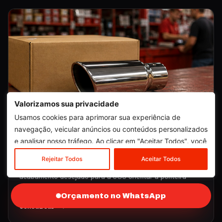
Valorizamos sua privacidade
Usamos cookies para aprimorar sua experiência de
navegação, veicular anúncios ou conteúdos personalizados
Ponteiras de Escapamento com
e analisar nosso tráfego. Ao clicar em "Aceitar Todos", você
Encaixe Conferido
concorda com o nosso uso de cookies.
Rejeitar Todos
Aceitar Todos
Envie foto da saída atual, veículo, ano, cidade e
acabamento desejado para a SOS orientar a ponteira
correta.
Orçamento no WhatsApp
Consultar →