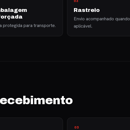
03
balagem
Rastreio
forçada
Envio acompanhado quando
 protegida para transporte.
aplicável.
 recebimento