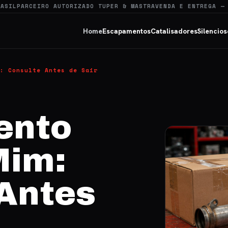
RASIL
PARCEIRO AUTORIZADO TUPER & MASTRA
VENDA E ENTREGA —
Home
Escapamentos
Catalisadores
Silencios
: Consulte Antes de Sair
ento
Mim:
 Antes