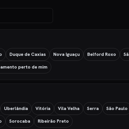
o
Duque de Caxias
Nova Iguaçu
Belford Roxo
Sã
amento perto de mim
Uberlândia
Vitória
Vila Velha
Serra
São Paulo
o
Sorocaba
Ribeirão Preto