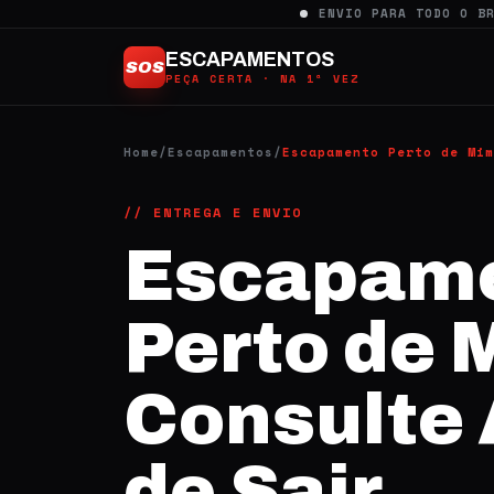
Ir
ENVIO PARA TODO O B
para
ESCAPAMENTOS
SOS
o
PEÇA CERTA · NA 1ª VEZ
conteúdo
Home
/
Escapamentos
/
Escapamento Perto de Mim
// ENTREGA E ENVIO
Escapam
Perto de 
Consulte
de Sair