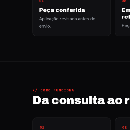
01
02
Peça conferida
Em
re
Aplicação revisada antes do
Peça
envio.
// COMO FUNCIONA
Da consulta ao