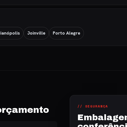
rianópolis
Joinville
Porto Alegre
// SEGURANÇA
 orçamento
Embalagem
conferênc