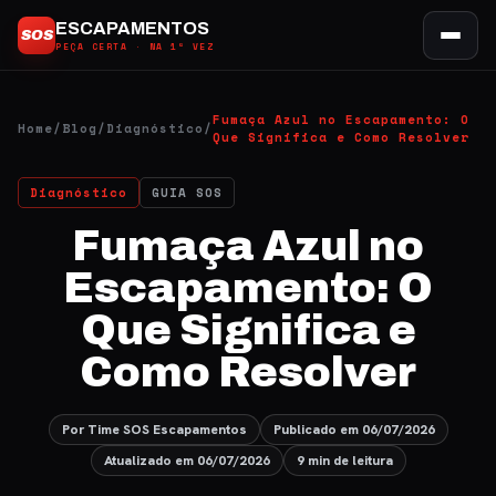
Ir
ESCAPAMENTOS
SOS
para
PEÇA CERTA · NA 1ª VEZ
o
conteúdo
Fumaça Azul no Escapamento: O
Home
/
Blog
/
Diagnóstico
/
Que Significa e Como Resolver
Diagnóstico
GUIA SOS
Fumaça Azul no
Escapamento: O
Que Significa e
Como Resolver
Por Time SOS Escapamentos
Publicado em 06/07/2026
Atualizado em 06/07/2026
9 min de leitura