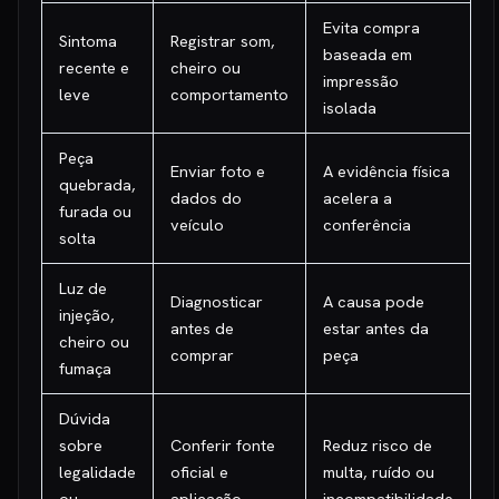
Evita compra
Sintoma
Registrar som,
baseada em
recente e
cheiro ou
impressão
leve
comportamento
isolada
Peça
Enviar foto e
A evidência física
quebrada,
dados do
acelera a
furada ou
veículo
conferência
solta
Luz de
Diagnosticar
A causa pode
injeção,
antes de
estar antes da
cheiro ou
comprar
peça
fumaça
Dúvida
sobre
Conferir fonte
Reduz risco de
legalidade
oficial e
multa, ruído ou
ou
aplicação
incompatibilidade