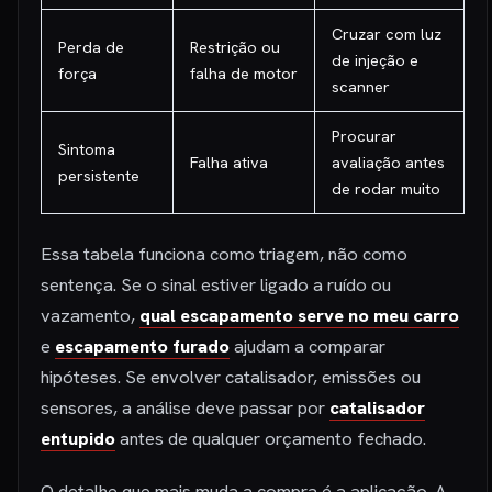
Cruzar com luz
Perda de
Restrição ou
de injeção e
força
falha de motor
scanner
Procurar
Sintoma
Falha ativa
avaliação antes
persistente
de rodar muito
Essa tabela funciona como triagem, não como
sentença. Se o sinal estiver ligado a ruído ou
vazamento,
qual escapamento serve no meu carro
e
escapamento furado
ajudam a comparar
hipóteses. Se envolver catalisador, emissões ou
sensores, a análise deve passar por
catalisador
entupido
antes de qualquer orçamento fechado.
O detalhe que mais muda a compra é a aplicação. A