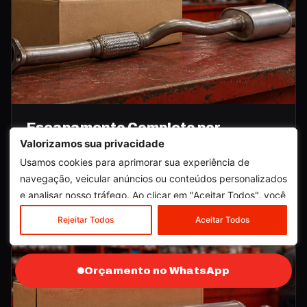
Escapamento Completo por
Aplicação
Valorizamos sua privacidade
Informe modelo, ano e motorização para confirmarmos a
Usamos cookies para aprimorar sua experiência de
compatibilidade antes da compra.
navegação, veicular anúncios ou conteúdos personalizados
e analisar nosso tráfego. Ao clicar em "Aceitar Todos", você
Consultar →
concorda com o nosso uso de cookies.
Rejeitar Todos
Aceitar Todos
Orçamento no WhatsApp