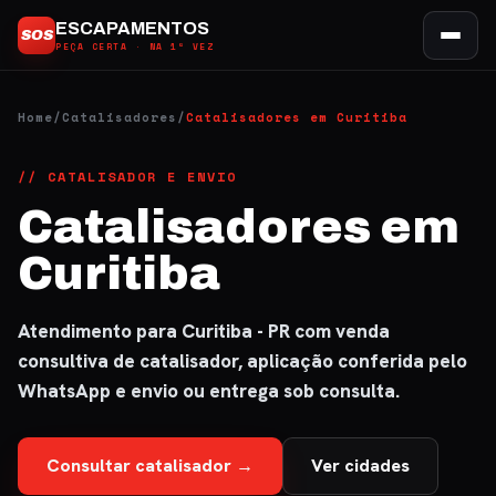
Ir
ESCAPAMENTOS
SOS
para
PEÇA CERTA · NA 1ª VEZ
o
conteúdo
Home
/
Catalisadores
/
Catalisadores em Curitiba
// CATALISADOR E ENVIO
Catalisadores em
Curitiba
Atendimento para Curitiba - PR com venda
consultiva de catalisador, aplicação conferida pelo
WhatsApp e envio ou entrega sob consulta.
Consultar catalisador →
Ver cidades