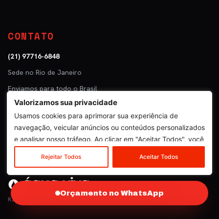
CONTATO
(21) 97716-6848
Sede no Rio de Janeiro
Enviamos para todo o Brasil
Valorizamos sua privacidade
Parceiro: Tuper · Mastra
Usamos cookies para aprimorar sua experiência de
navegação, veicular anúncios ou conteúdos personalizados
e analisar nosso tráfego. Ao clicar em "Aceitar Todos", você
concorda com o nosso uso de cookies.
© 2026 SOS Escapamentos · Venda e entrega de peças. Instalação não
Rejeitar Todos
Aceitar Todos
inclusa.
Orçamento no WhatsApp
RJ · BRASIL