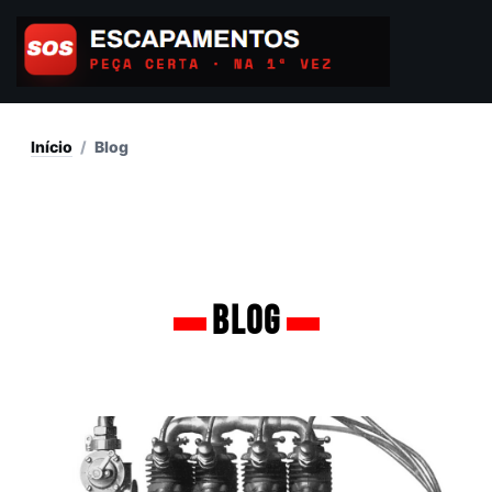
Ir
para
o
conteúdo
Início
/
Blog
Blog