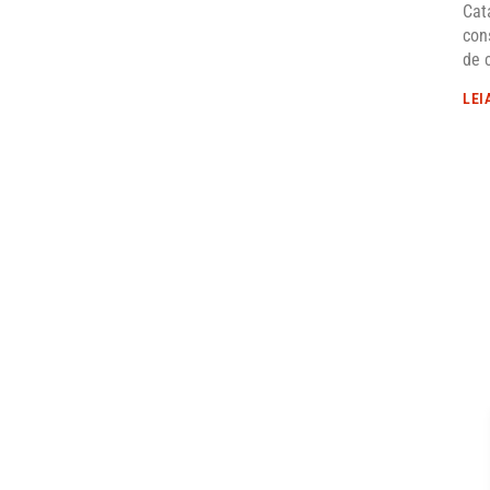
Cat
con
de 
LEI