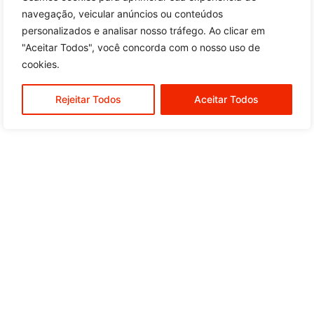
navegação, veicular anúncios ou conteúdos
personalizados e analisar nosso tráfego. Ao clicar em
"Aceitar Todos", você concorda com o nosso uso de
cookies.
Rejeitar Todos
Aceitar Todos
O
PEÇAS
:
(21) 97716-6848
Escapamentos