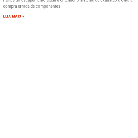
Partes do escapamento ajuda a entender o sistema de exaustão e evita a
compra errada de componentes.
LEIA MAIS »