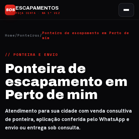
Ir
ESCAPAMENTOS
SOS
para
PEÇA CERTA · NA 1ª VEZ
o
conteúdo
Ponteira de escapamento em Perto de
Home
/
Ponteiras
/
mim
// PONTEIRA E ENVIO
Ponteira de
escapamento em
Perto de mim
Atendimento para sua cidade com venda consultiva
de ponteira, aplicação conferida pelo WhatsApp e
envio ou entrega sob consulta.