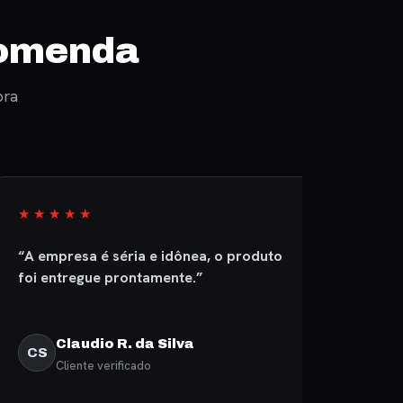
comenda
pra
★★★★
★★★★★
mpresa é séria e idônea, o produto
“Muito atencios
entregue prontamente.”
peças de excele
Claudio R. da Silva
Luiz F. S
S
LT
Cliente verificado
Cliente veri