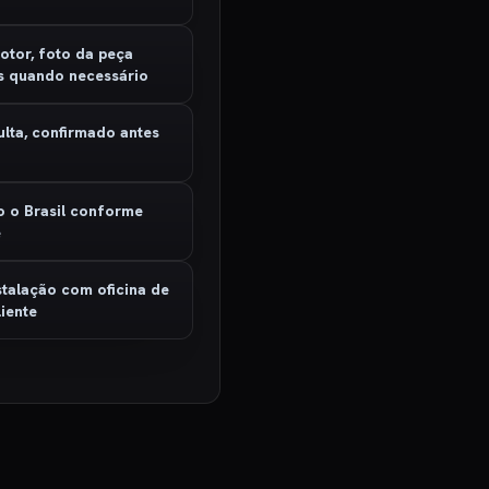
otor, foto da peça
s quando necessário
ulta, confirmado antes
o
o o Brasil conforme
e
stalação com oficina de
iente