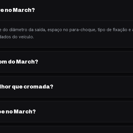
ve no March?
 do diâmetro da saída, espaço no para-choque, tipo de fixação e
ados do veículo.
som do March?
elhor que cromada?
be no March?