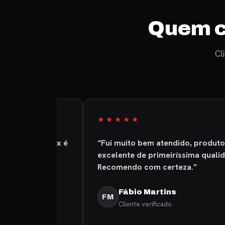
Quem c
Cl
★★★★★
o. O Alex é
“Fui muito bem atendido, produto
o
excelente de primeiríssima qualidade.
Recomendo com certeza.”
Fábio Martins
FM
Cliente verificado