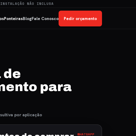
 INSTALAÇÃO NÃO INCLUSA
os
Ponteiras
Blog
Fale Conosco
Pedir orçamento
 de
ento para
sultiva por aplicação
WHATSAPP