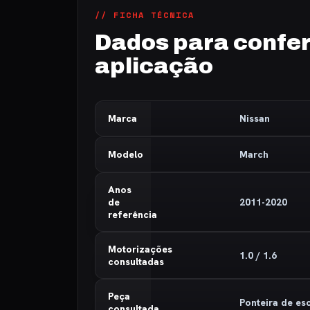
// FICHA TÉCNICA
Dados para confer
aplicação
Marca
Nissan
Modelo
March
Anos
de
2011-2020
referência
Motorizações
1.0 / 1.6
consultadas
Peça
Ponteira de e
consultada