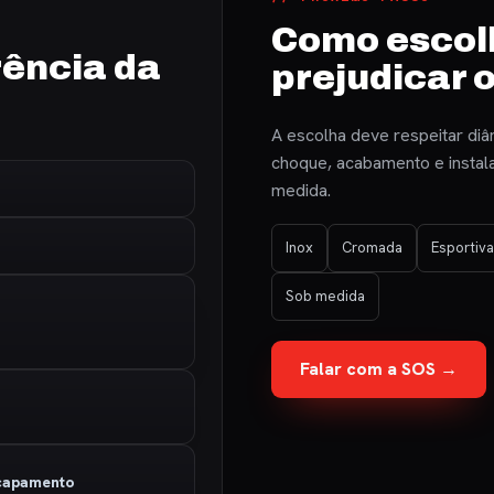
Como escol
ência da
prejudicar 
A escolha deve respeitar diâm
choque, acabamento e instala
medida.
Inox
Cromada
Esportiva
Sob medida
Falar com a SOS →
scapamento