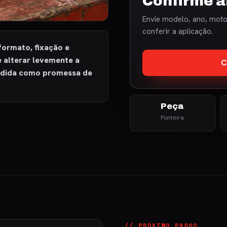
Confirme a
Envie modelo, ano, motor
conferir a aplicação.
formato, fixação e
e alterar levemente a
C
ndida como promessa de
Peça
Ponteira
// PRÓXIMO PASSO