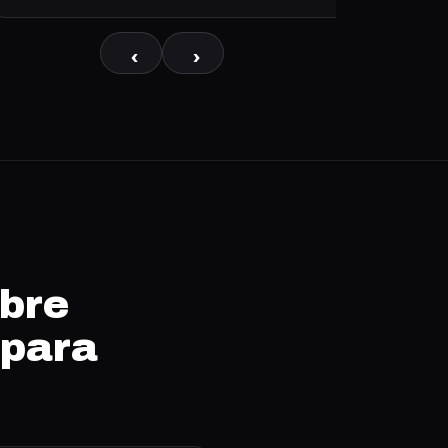
‹
›
obre
 para