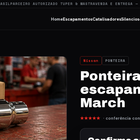
RASIL
PARCEIRO AUTORIZADO TUPER & MASTRA
VENDA E ENTREGA —
Home
Escapamentos
Catalisadores
Silencios
Nissan
PONTEIRA
Ponteira
escapam
March
★★★★★
· conferência con