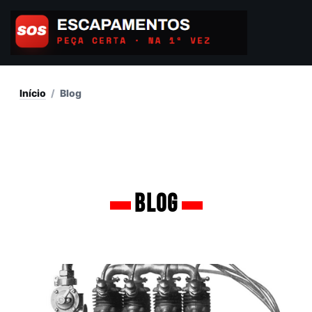
Ir
para
o
conteúdo
Início
/
Blog
Blog