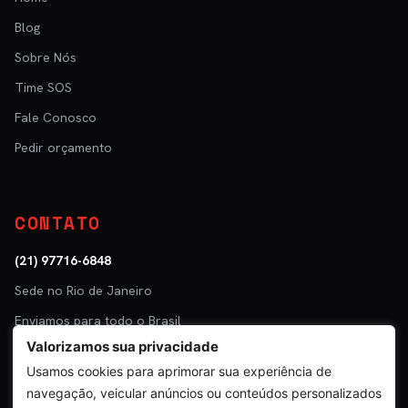
Blog
Sobre Nós
Time SOS
Fale Conosco
Pedir orçamento
CONTATO
(21) 97716-6848
Sede no Rio de Janeiro
Enviamos para todo o Brasil
Valorizamos sua privacidade
Parceiro: Tuper · Mastra
Usamos cookies para aprimorar sua experiência de
navegação, veicular anúncios ou conteúdos personalizados