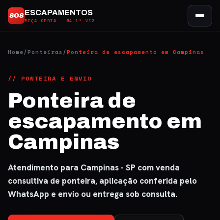
Ir
ESCAPAMENTOS
SOS
para
PEÇA CERTA · NA 1ª VEZ
o
conteúdo
Home
/
Ponteiras
/
Ponteira de escapamento em Campinas
// PONTEIRA E ENVIO
Ponteira de
escapamento em
Campinas
Atendimento para Campinas - SP com venda
consultiva de ponteira, aplicação conferida pelo
WhatsApp e envio ou entrega sob consulta.