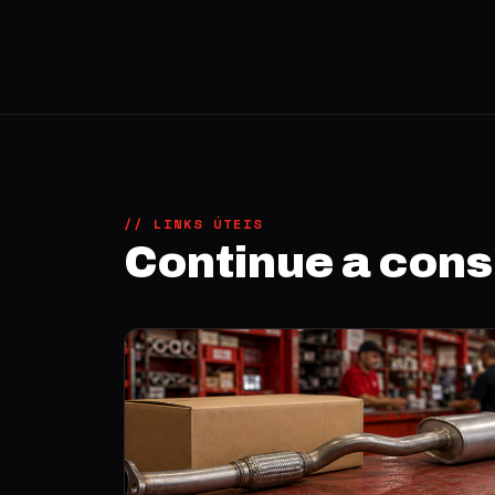
// LINKS ÚTEIS
Continue a con