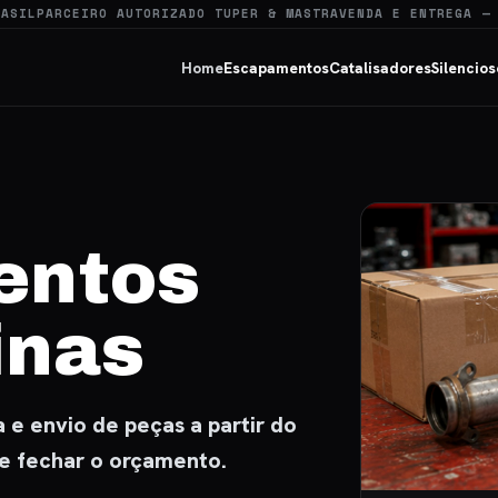
RASIL
PARCEIRO AUTORIZADO TUPER & MASTRA
VENDA E ENTREGA —
Home
Escapamentos
Catalisadores
Silencios
entos
inas
e envio de peças a partir do
de fechar o orçamento.