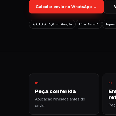
Calcular envio no WhatsApp →
V
★★★★★ 5,0 no Google
RJ e Brasil
Tuper
01
02
Peça conferida
Em
re
Aplicação revisada antes do
Peça
envio.