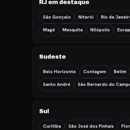
RJ em destaque
São Gonçalo
Niterói
Rio de Janeir
Magé
Mesquita
Nilópolis
Escap
Sudeste
Belo Horizonte
Contagem
Betim
Santo André
São Bernardo do Camp
Sul
Curitiba
São José dos Pinhais
Flo