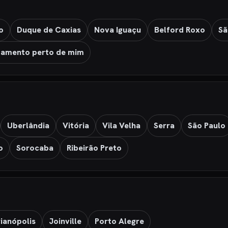
o
Duque de Caxias
Nova Iguaçu
Belford Roxo
Sã
amento perto de mim
Uberlândia
Vitória
Vila Velha
Serra
São Paulo
o
Sorocaba
Ribeirão Preto
rianópolis
Joinville
Porto Alegre