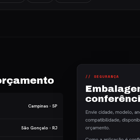
// SEGURANÇA
 orçamento
Embalagem
conferênc
Campinas - SP
Envie cidade, modelo, an
compatibilidade, disponi
orçamento.
São Gonçalo - RJ
Como a aplicação é confi