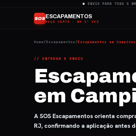
Ir
ENVIO PARA TODO O B
para
ESCAPAMENTOS
SOS
o
PEÇA CERTA · NA 1ª VEZ
conteúdo
Home
/
Escapamentos
/
Escapamentos em Campinas
// ENTREGA E ENVIO
Escapam
em Camp
A SOS Escapamentos orienta compra 
RJ, confirmando a aplicação antes 