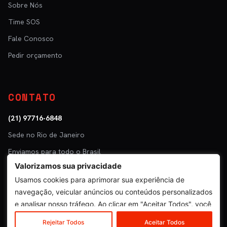
Sobre Nós
Time SOS
Fale Conosco
Pedir orçamento
CONTATO
(21) 97716-6848
Sede no Rio de Janeiro
Enviamos para todo o Brasil
Valorizamos sua privacidade
Parceiro: Tuper · Mastra
Usamos cookies para aprimorar sua experiência de
navegação, veicular anúncios ou conteúdos personalizados
e analisar nosso tráfego. Ao clicar em "Aceitar Todos", você
concorda com o nosso uso de cookies.
© 2026 SOS Escapamentos · Venda e entrega de peças. Instalação não
Rejeitar Todos
Aceitar Todos