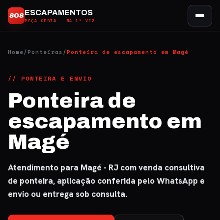
Ir
ESCAPAMENTOS
SOS
para
PEÇA CERTA · NA 1ª VEZ
o
conteúdo
Home
/
Ponteiras
/
Ponteira de escapamento em Magé
// PONTEIRA E ENVIO
Ponteira de
escapamento em
Magé
Atendimento para Magé - RJ com venda consultiva
de ponteira, aplicação conferida pelo WhatsApp e
envio ou entrega sob consulta.