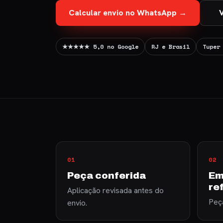
Calcular envio no WhatsApp →
V
★★★★★ 5,0 no Google
RJ e Brasil
Tuper
01
02
Peça conferida
Em
re
Aplicação revisada antes do
Peça
envio.