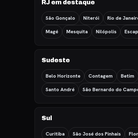
RJ em destaque
São Gonçalo
Niterói
Rio de Janeir
Magé
Mesquita
Nilópolis
Escap
Sudeste
Belo Horizonte
Contagem
Betim
Santo André
São Bernardo do Camp
Sul
Curitiba
São José dos Pinhais
Flo