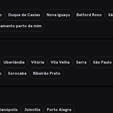
o
Duque de Caxias
Nova Iguaçu
Belford Roxo
Sã
amento perto de mim
Uberlândia
Vitória
Vila Velha
Serra
São Paulo
o
Sorocaba
Ribeirão Preto
rianópolis
Joinville
Porto Alegre