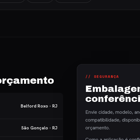
// SEGURANÇA
 orçamento
Embalagem
conferênc
Belford Roxo - RJ
Envie cidade, modelo, an
compatibilidade, disponi
orçamento.
São Gonçalo - RJ
Como a aplicação é confi