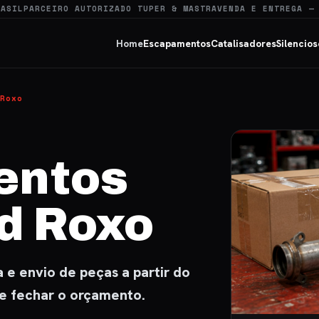
RASIL
PARCEIRO AUTORIZADO TUPER & MASTRA
VENDA E ENTREGA —
Home
Escapamentos
Catalisadores
Silencios
Roxo
entos
d Roxo
e envio de peças a partir do
de fechar o orçamento.