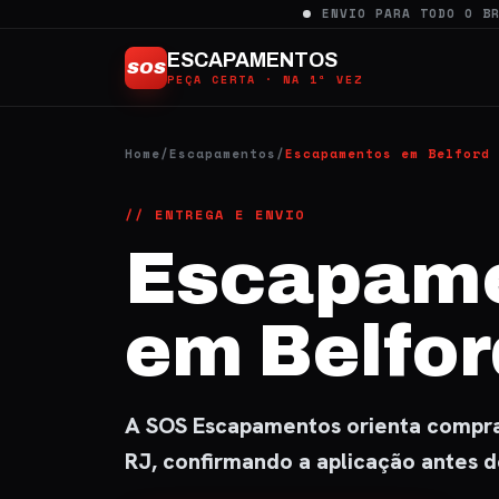
Ir
ENVIO PARA TODO O B
para
ESCAPAMENTOS
SOS
o
PEÇA CERTA · NA 1ª VEZ
conteúdo
Home
/
Escapamentos
/
Escapamentos em Belford 
// ENTREGA E ENVIO
Escapam
em Belfor
A SOS Escapamentos orienta compra 
RJ, confirmando a aplicação antes 