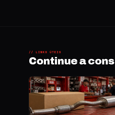
// LINKS ÚTEIS
Continue a con