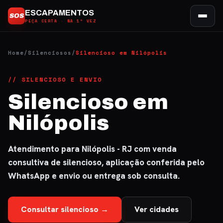
Ir
ESCAPAMENTOS
SOS
para
PEÇA CERTA · NA 1ª VEZ
o
conteúdo
Home
/
Silenciosos
/
Silencioso em Nilópolis
// SILENCIOSO E ENVIO
Silencioso em
Nilópolis
Atendimento para Nilópolis - RJ com venda
consultiva de silencioso, aplicação conferida pelo
WhatsApp e envio ou entrega sob consulta.
Consultar silencioso →
Ver cidades