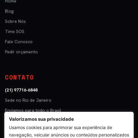
Home
Blog
Sobre Nós
Time SOS
Fale Conosco
Pedir orçamento
CONTATO
(21) 97716-6848
Sede no Rio de Janeiro
Enviamos para todo o Brasil
Valorizamos sua privacidade
Parceiro: Tuper · Mastra
Usamos cookies para aprimorar sua experiência de
navegação, veicular anúncios ou conteúdos personalizados