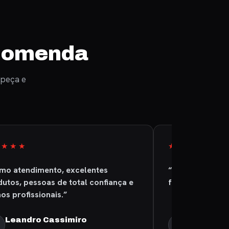
ecomenda
 peça e
★★★★
★★★★★
imo atendimento, excelentes
“A empresa é sé
utos, pessoas de total confiança e
foi entregue pr
os profissionais.”
Leandro Cassimiro
Claudio R
CS