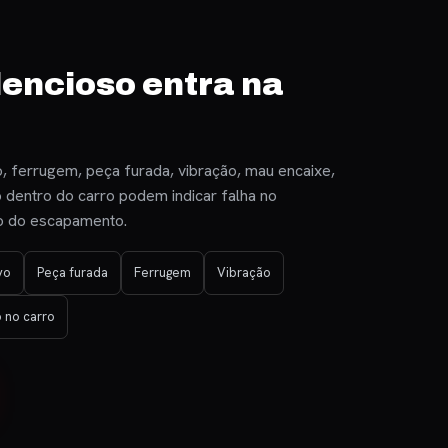
lencioso entra na
o, ferrugem, peça furada, vibração, mau encaixe,
 dentro do carro podem indicar falha no
ho do escapamento.
vo
Peça furada
Ferrugem
Vibração
 no carro