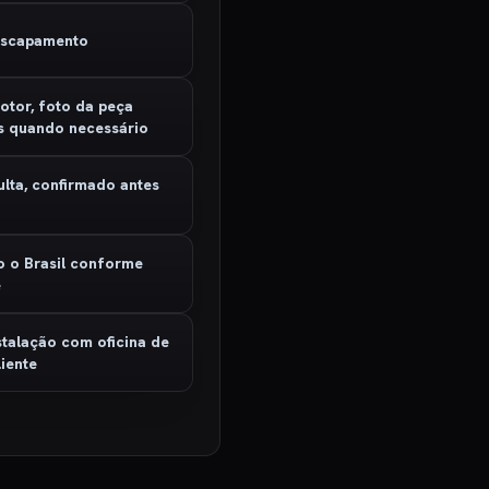
 escapamento
otor, foto da peça
s quando necessário
ulta, confirmado antes
o
o o Brasil conforme
e
stalação com oficina de
iente