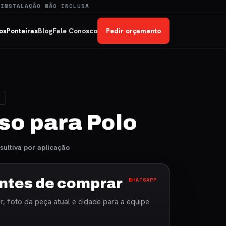
 INSTALAÇÃO NÃO INCLUSA
os
Ponteiras
Blog
Fale Conosco
Pedir orçamento
O
so para Polo
sultiva por aplicação
ntes de comprar
WHATSAPP
, foto da peça atual e cidade para a equipe