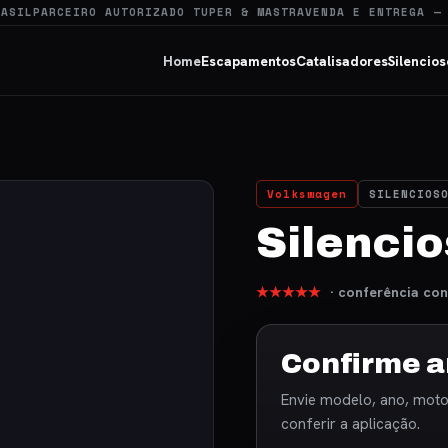
RASIL
PARCEIRO AUTORIZADO TUPER & MASTRA
VENDA E ENTREGA —
Home
Escapamentos
Catalisadores
Silencios
Volkswagen
SILENCIOS
Silencio
★★★★★
· conferência con
Confirme a
Envie modelo, ano, motor
conferir a aplicação.