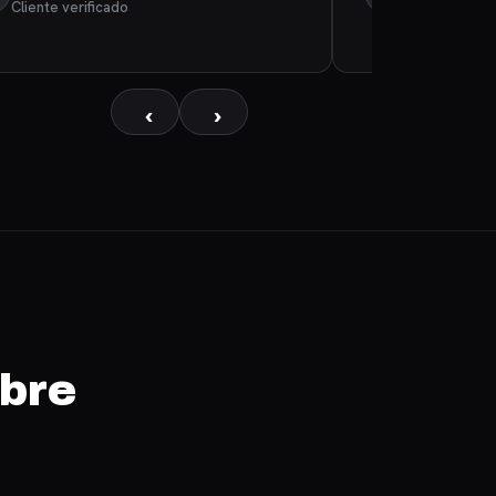
Cliente verificado
Cliente verif
‹
›
obre