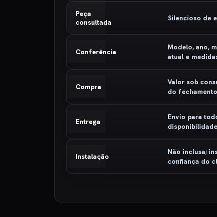
Peça
Silencioso de
consultada
Modelo, ano, m
Conferência
atual e medida
Valor sob cons
Compra
do fechament
Envio para tod
Entrega
disponibilidad
Não inclusa; in
Instalação
confiança do cl