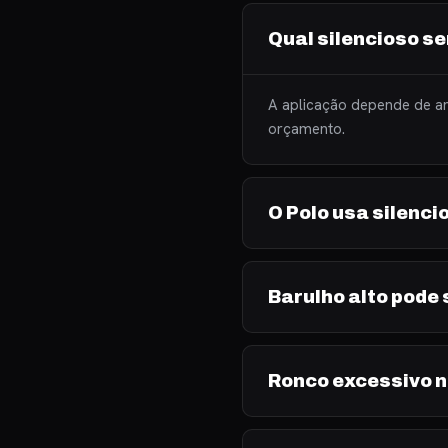
Qual silencioso se
A aplicação depende de an
orçamento.
O Polo usa silenci
Barulho alto pode 
Ronco excessivo n