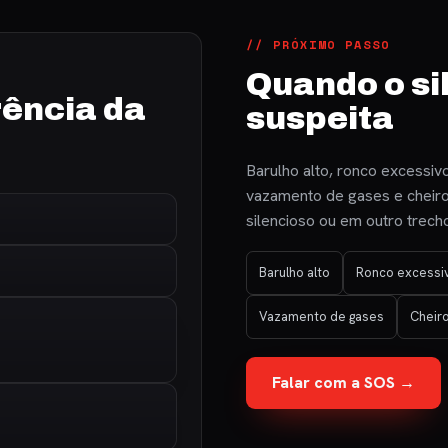
// PRÓXIMO PASSO
Quando o si
ência da
suspeita
Barulho alto, ronco excessiv
vazamento de gases e cheiro
silencioso ou em outro trec
Barulho alto
Ronco excessi
Vazamento de gases
Cheiro
Falar com a SOS →