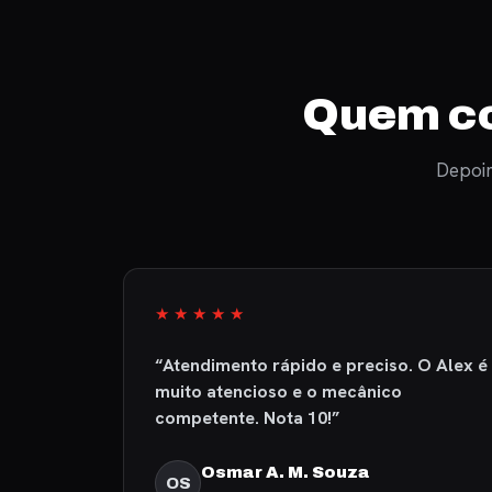
Quem co
Depoim
★★★★★
de
“Atendimento rápido e preciso. O Alex é
que
muito atencioso e o mecânico
ndico sem
competente. Nota 10!”
Osmar A. M. Souza
OS