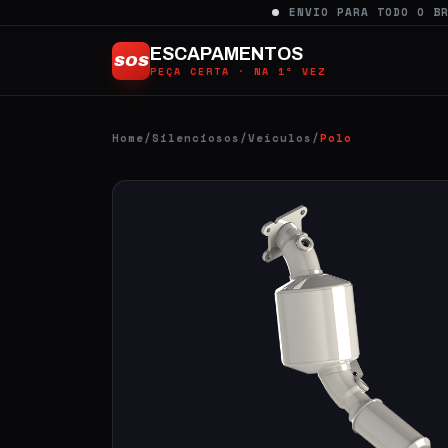
Ir
ENVIO PARA TODO O B
para
ESCAPAMENTOS
SOS
o
PEÇA CERTA · NA 1ª VEZ
conteúdo
Home
/
Silenciosos
/
Veículos
/
Polo