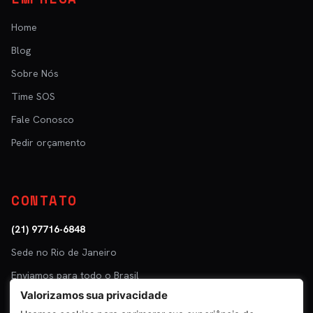
Home
Blog
Sobre Nós
Time SOS
Fale Conosco
Pedir orçamento
CONTATO
(21) 97716-6848
Sede no Rio de Janeiro
Enviamos para todo o Brasil
Valorizamos sua privacidade
Parceiro: Tuper · Mastra