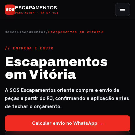
Ir
ESCAPAMENTOS
SOS
para
PEÇA CERTA · NA 1ª VEZ
o
conteúdo
Home
/
Escapamentos
/
Escapamentos em Vitória
// ENTREGA E ENVIO
Escapamentos
em Vitória
A SOS Escapamentos orienta compra e envio de
peças a partir do RJ, confirmando a aplicação antes
de fechar o orçamento.
Calcular envio no WhatsApp →