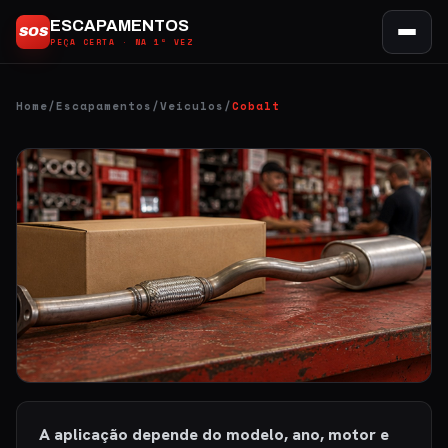
Ir
ESCAPAMENTOS
SOS
para
PEÇA CERTA · NA 1ª VEZ
o
conteúdo
Home
/
Escapamentos
/
Veículos
/
Cobalt
A aplicação depende do modelo, ano, motor e