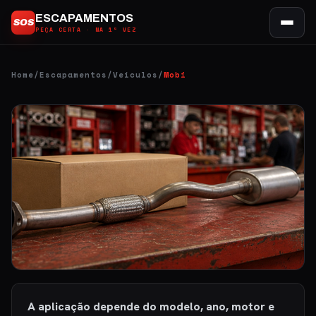
Ir
ESCAPAMENTOS
SOS
para
PEÇA CERTA · NA 1ª VEZ
o
conteúdo
Home
/
Escapamentos
/
Veículos
/
Mobi
A aplicação depende do modelo, ano, motor e